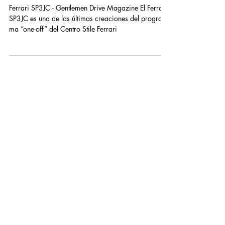
Jan 30, 2019
Ferrari SP3JC
Ferrari SP3JC - Gentlemen Drive Magazine El Ferrari
SP3JC es una de las últimas creaciones del progra-
ma “one-off” del Centro Stile Ferrari