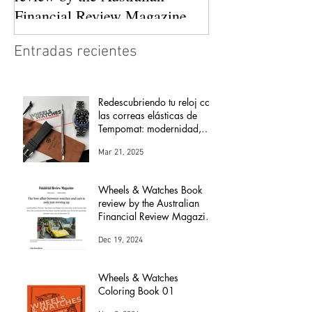
Financial Review Magazine
(The love affair between
Entradas recientes
watches and cars)
Redescubriendo tu reloj con
las correas elásticas de
Tempomat: modernidad,
comodidad y versatilidad
Mar 21, 2025
Wheels & Watches Book
review by the Australian
Financial Review Magazine
(The love affair between
Dec 19, 2024
watches and cars)
Wheels & Watches
Coloring Book 01