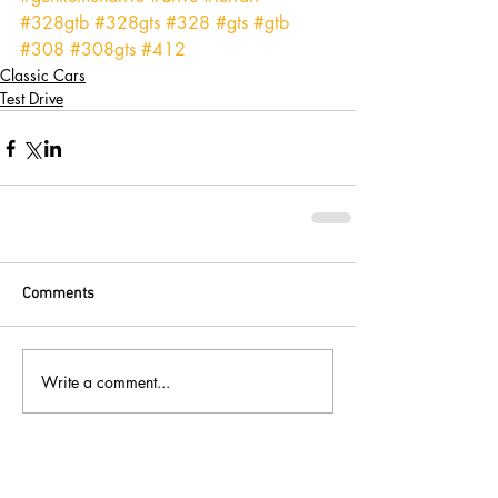
#328gtb
#328gts
#328
#gts
#gtb
#308
#308gts
#412
Classic Cars
Test Drive
Comments
Write a comment...