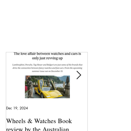
Dec 19, 2024
May 23, 2024
Wheels & Watches Book
Los 5 mejores a
review by the Australian
pilotó el Marqu