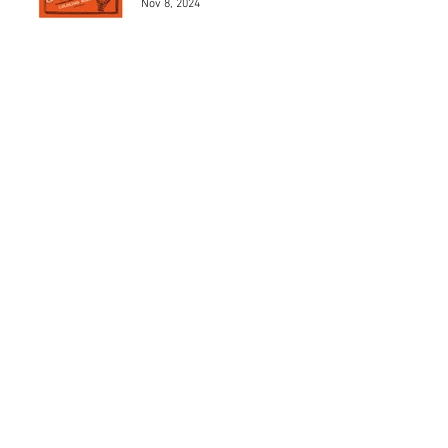
Nov 8, 2024
Los 5 mejores modelos de
Henri Chapron
May 24, 2024
Los 5 mejores automóviles
que pilotó el Marqués De
Portago.
May 23, 2024
MAD 1Jean Charles de
Castelbajac
May 22, 2024