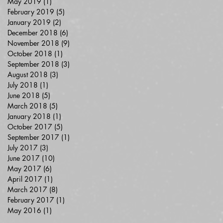
May 2019
(1)
1 post
February 2019
(5)
5 posts
January 2019
(2)
2 posts
December 2018
(6)
6 posts
November 2018
(9)
9 posts
October 2018
(1)
1 post
September 2018
(3)
3 posts
August 2018
(3)
3 posts
July 2018
(1)
1 post
June 2018
(5)
5 posts
March 2018
(5)
5 posts
January 2018
(1)
1 post
October 2017
(5)
5 posts
September 2017
(1)
1 post
July 2017
(3)
3 posts
June 2017
(10)
10 posts
May 2017
(6)
6 posts
April 2017
(1)
1 post
March 2017
(8)
8 posts
February 2017
(1)
1 post
May 2016
(1)
1 post