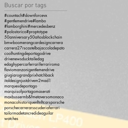
Buscar por tags
#countach
#downforcevx
#gentlemendrive
#lambo
#lamborghini
#mercedesbenz
#polostorico
#proptotype
50anniversary
50años
blockchain
bmw
boomerang
cardesign
carrera
carrera27rs
castelbajac
coladepato
coolhunting
deportago
drive
drivenews
ducktail
edag
edaghypercar
ferrari
ferrariroma
flaviomanzoni
gentlemendrive
giugiaro
grandprix
hatchback
italdesign
justdrive
m2
mad1
marquesdeportago
marquisofportago
maserati
maxbusser
mb&f
metaverso
monaco
monacohistorique
nft
nftcars
porsche
porschecarrera
rs
scuderiaferrari
tailormade
tancredideaguilar
watches