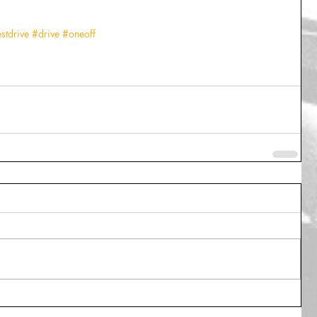
stdrive
#drive
#oneoff