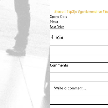
#ferrari
#sp3jc
#gentlemendrive
#be
Sports Cars
News
Best Drive
Comments
Write a comment...