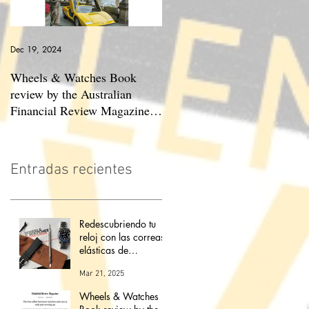
Dec 19, 2024
May 23, 2024
Wheels & Watches Book
Los 5 mejores automóviles
review by the Australian
que pilotó el Marqués De
Financial Review Magazine
Portago.
(The love affair between
watches and cars)
Entradas recientes
Redescubriendo tu
reloj con las correas
elásticas de
Tempomat:
Mar 21, 2025
modernidad,
comodidad y
Wheels & Watches
versatilidad