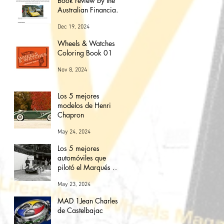
Book review by the
Australian Financial
Review Magazine
Dec 19, 2024
(The love affair
between watches and
Wheels & Watches
cars)
Coloring Book 01
Nov 8, 2024
Los 5 mejores
modelos de Henri
Chapron
May 24, 2024
Los 5 mejores
automóviles que
pilotó el Marqués De
Portago.
May 23, 2024
MAD 1Jean Charles
de Castelbajac