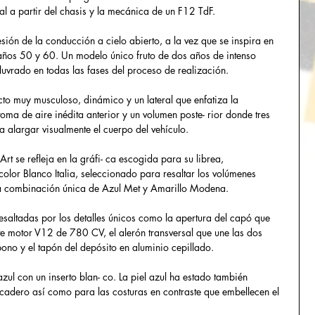
al a partir del chasis y la mecánica de un F12 TdF.
ión de la conducción a cielo abierto, a la vez que se inspira en 
 años 50 y 60. Un modelo único fruto de dos años de intenso 
oluvrado en todas las fases del proceso de realización.
cto muy musculoso, dinámico y un lateral que enfatiza la 
toma de aire inédita anterior y un volumen poste- rior donde tres 
a alargar visualmente el cuerpo del vehículo.
Art se refleja en la gráfi- ca escogida para su librea, 
olor Blanco Italia, seleccionado para resaltar los volúmenes 
una combinación única de Azul Met y Amarillo Modena.
resaltadas por los detalles únicos como la apertura del capó que 
nte motor V12 de 780 CV, el alerón transversal que une las dos 
rbono y el tapón del depósito en aluminio cepillado.
azul con un inserto blan- co. La piel azul ha estado también 
picadero así como para las costuras en contraste que embellecen el 