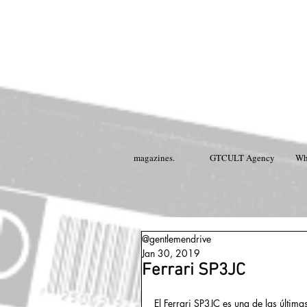
magazines.
GTCULT Agency
Wh
@gentlemendrive
Jan 30, 2019
Ferrari SP3JC
El Ferrari SP3JC es una de las últimas