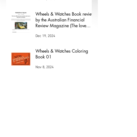
modernidad, comodidad y
versatilidad
Mar 21, 2025
Wheels & Watches Book review
by the Australian Financial
Review Magazine (The love
affair between watches and
Dec 19, 2024
cars)
Wheels & Watches Coloring
Book 01
Nov 8, 2024
Los 5 mejores modelos de Henri
Chapron
May 24, 2024