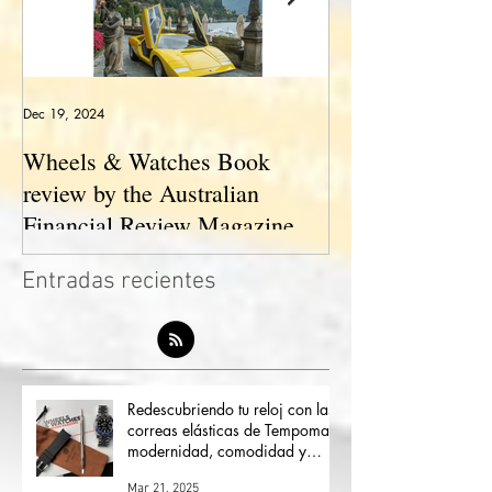
Dec 19, 2024
May 23, 2024
Wheels & Watches Book
Los 5 mejores a
review by the Australian
pilotó el Marqu
Financial Review Magazine
(The love affair between
Entradas recientes
watches and cars)
Redescubriendo tu reloj con las
correas elásticas de Tempomat: