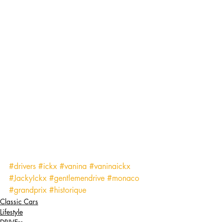
#drivers
#ickx
#vanina
#vaninaickx
#JackyIckx
#gentlemendrive
#monaco
#grandprix
#historique
Classic Cars
Lifestyle