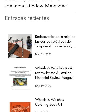
Financial Review Magazine
(The love affair between
Entradas recientes
watches and cars)
Redescubriendo tu reloj con
las correas elásticas de
Tempomat: modernidad,
comodidad y versatilidad
Mar 21, 2025
Wheels & Watches Book
review by the Australian
Financial Review Magazine
(The love affair between
Dec 19, 2024
watches and cars)
Wheels & Watches
Coloring Book 01