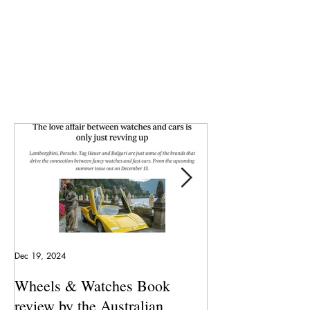
Dec 19, 2024
May 23, 2024
Wheels & Watches Book
Los 5 mejores a
review by the Australian
pilotó el Marqu