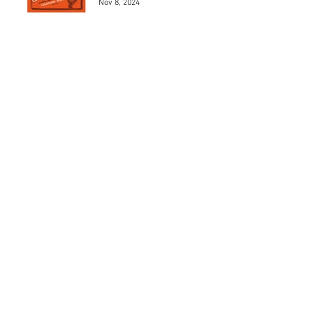
Nov 8, 2024
Los 5 mejores modelos de
Henri Chapron
May 24, 2024
Los 5 mejores automóviles
que pilotó el Marqués De
Portago.
May 23, 2024
MAD 1Jean Charles de
Castelbajac
May 22, 2024