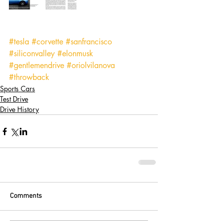
#tesla
#corvette
#sanfrancisco
#siliconvalley
#elonmusk
#gentlemendrive
#oriolvilanova
#throwback
Sports Cars
Test Drive
Drive History
Comments