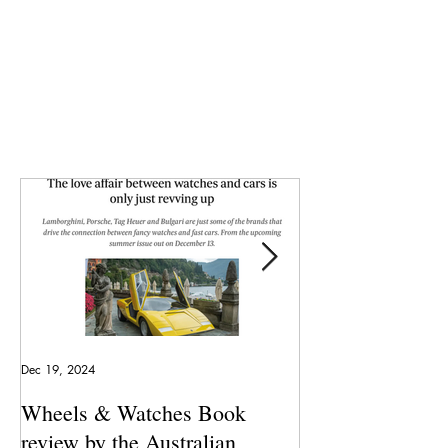
Dec 19, 2024
May 23, 2024
Wheels & Watches Book
Los 5 mejores a
review by the Australian
pilotó el Marqu