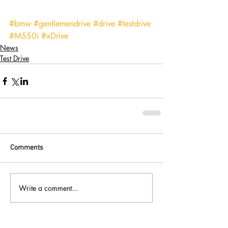
#bmw
#gentlemendrive
#drive
#testdrive
#M550i
#xDrive
News
Test Drive
Comments
Write a comment...