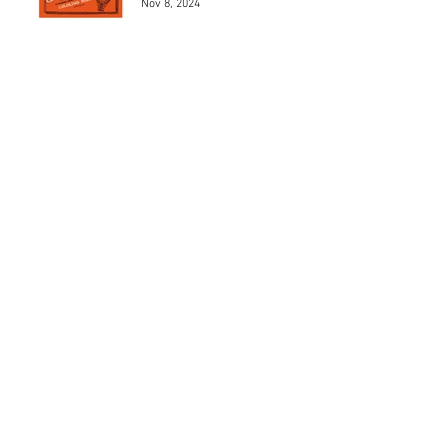
Nov 8, 2024
Los 5 mejores modelos de
Henri Chapron
May 24, 2024
Los 5 mejores automóviles
que pilotó el Marqués De
Portago.
May 23, 2024
MAD 1Jean Charles de
Castelbajac
May 22, 2024