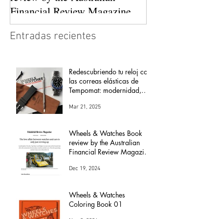
Financial Review Magazine
(The love affair between
Entradas recientes
watches and cars)
Redescubriendo tu reloj con
las correas elásticas de
Tempomat: modernidad,
comodidad y versatilidad
Mar 21, 2025
Wheels & Watches Book
review by the Australian
Financial Review Magazine
(The love affair between
Dec 19, 2024
watches and cars)
Wheels & Watches
Coloring Book 01