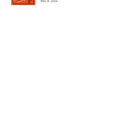
Nov 8, 2024
Los 5 mejores modelos de
Henri Chapron
May 24, 2024
Los 5 mejores automóviles
que pilotó el Marqués De
Portago.
May 23, 2024
MAD 1Jean Charles de
Castelbajac
May 22, 2024