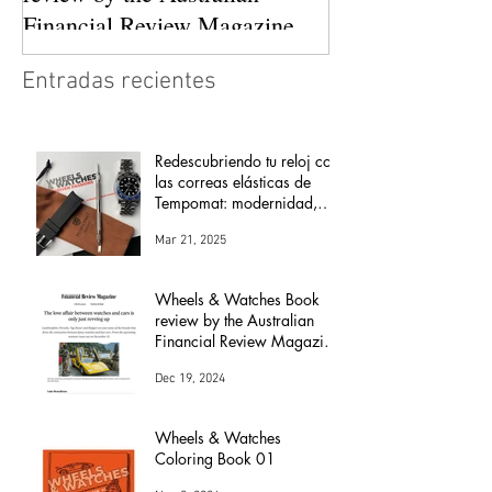
Financial Review Magazine
(The love affair between
Entradas recientes
watches and cars)
Redescubriendo tu reloj con
las correas elásticas de
Tempomat: modernidad,
comodidad y versatilidad
Mar 21, 2025
Wheels & Watches Book
review by the Australian
Financial Review Magazine
(The love affair between
Dec 19, 2024
watches and cars)
Wheels & Watches
Coloring Book 01