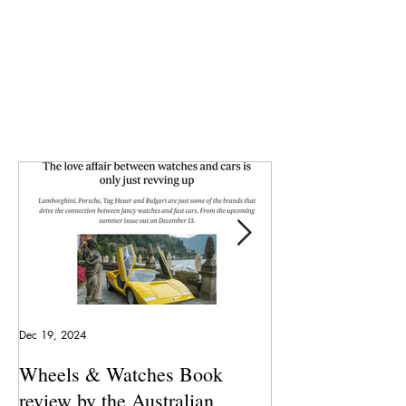
Dec 19, 2024
May 23, 2024
Wheels & Watches Book
Los 5 mejores a
review by the Australian
pilotó el Marqu