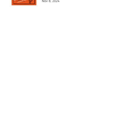
Nov 8, 2024
Los 5 mejores modelos de
Henri Chapron
May 24, 2024
Los 5 mejores automóviles
que pilotó el Marqués De
Portago.
May 23, 2024
MAD 1Jean Charles de
Castelbajac
May 22, 2024