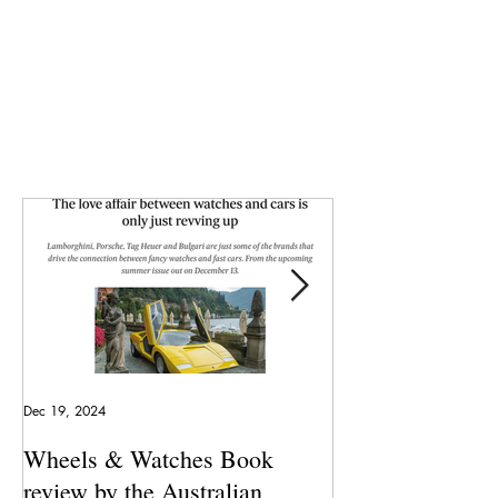
Dec 19, 2024
May 23, 2024
Wheels & Watches Book
Los 5 mejores a
review by the Australian
pilotó el Marqu