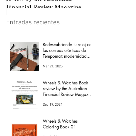
Financial Review Magazine
(The love affair between
Entradas recientes
watches and cars)
Redescubriendo tu reloj con
las correas elásticas de
Tempomat: modernidad,
comodidad y versatilidad
Mar 21, 2025
Wheels & Watches Book
review by the Australian
Financial Review Magazine
(The love affair between
Dec 19, 2024
watches and cars)
Wheels & Watches
Coloring Book 01