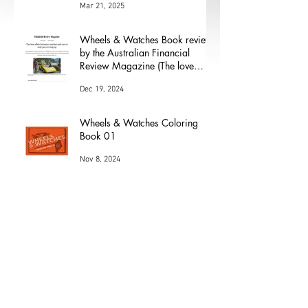
modernidad, comodidad y
versatilidad
Mar 21, 2025
Wheels & Watches Book review
by the Australian Financial
Review Magazine (The love
affair between watches and
Dec 19, 2024
cars)
Wheels & Watches Coloring
Book 01
Nov 8, 2024
Los 5 mejores modelos de Henri
Chapron
May 24, 2024