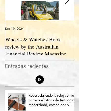
Dec 19, 2024
May 23, 2024
Wheels & Watches Book
Los 5 mejores a
review by the Australian
pilotó el Marqu
Financial Review Magazine
(The love affair between
Entradas recientes
watches and cars)
Redescubriendo tu reloj con las
correas elásticas de Tempomat: