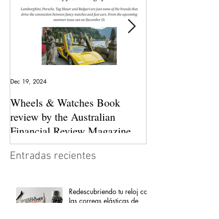
Dec 19, 2024
May 23, 2024
Wheels & Watches Book
Los 5 mejores a
review by the Australian
pilotó el Marqu
Financial Review Magazine
(The love affair between
Entradas recientes
watches and cars)
Redescubriendo tu reloj con
las correas elásticas de
Tempomat: modernidad,