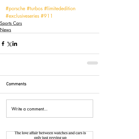
#porsche
#turbos
#limitededition
#exclusiveseries
#911
Sports Cars
News
Comments
Write a comment...